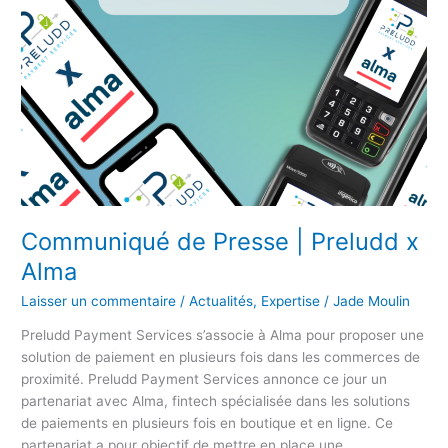
Communiqué de Presse | Preludd x
Alma
Laisser un commentaire
/
Actualités
,
Expertise
/
Jade Moulin
Preludd Payment Services s’associe à Alma pour proposer une
solution de paiement en plusieurs fois dans les commerces de
proximité. Preludd Payment Services annonce ce jour un
partenariat avec Alma, fintech spécialisée dans les solutions
de paiements en plusieurs fois en boutique et en ligne. Ce
partenariat a pour objectif de mettre en place une