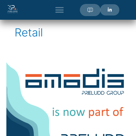
Aller
au
contenu
Retail
Amadis
rejoint
Preludd
Group