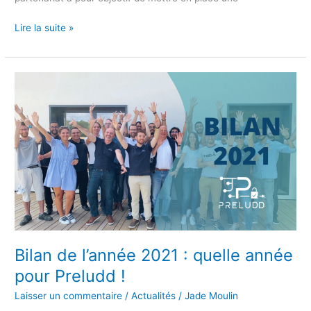
Lire la suite »
Bilan
de
l’année
2021
:
quelle
année
pour
Preludd
!
Bilan de l’année 2021 : quelle année
pour Preludd !
Laisser un commentaire
/
Actualités
/
Jade Moulin