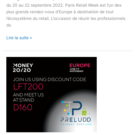
du 20 au 22 septembre 2022. Paris Retail Week est l’un des
plus grands rendez-vous d’Europe à destination de tout
l’écosystème du retail. L’occasion de réunir les professionnels
du
Lire la suite »
Preludd
Payment
Services
at
#Money2020!