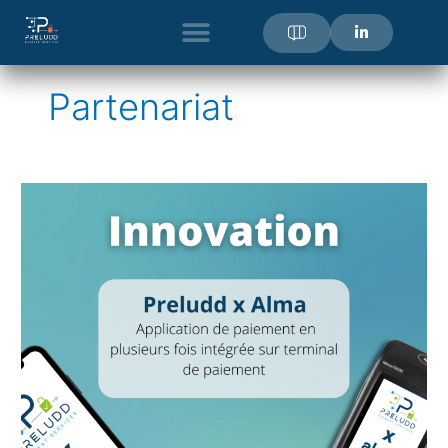
Aller
au
contenu
Partenariat
Communiqué
de
Presse
|
Preludd
x
Alma